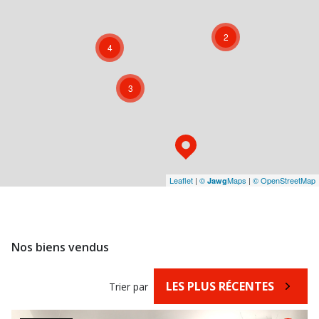
2
4
3
Leaflet
|
©
Maps
|
© OpenStreetMap
Jawg
Nos biens vendus
LES PLUS RÉCENTES
Trier par