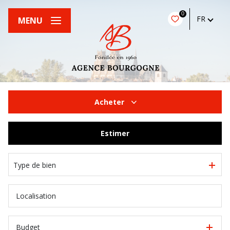
0
FR
MENU
Acheter
De l'ancien
Estimer
Type de bien
Budget