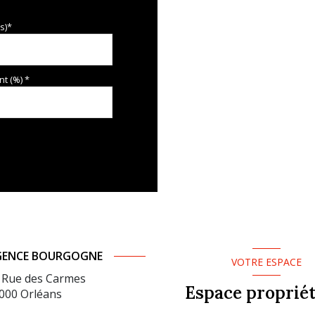
s)*
t (%) *
GENCE BOURGOGNE
VOTRE ESPACE
 Rue des Carmes
Espace propriét
000
Orléans