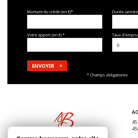
Montant du crédit (en €)*
Durée (année
Votre apport (en €) *
Taux d'emprun
ENVOYER
* Champs obligatoires
A
45
45