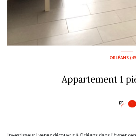
ORLÉANS (45
1
Investisseur ! venez découvrir à Orléans dans l'hyper cen