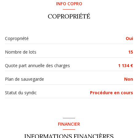
INFO COPRO
cuisine
7.13 m²
COPROPRIÉTÉ
salle d'eau
2.62 m²
cellier
0.35 m²
Copropriété
Oui
Nombre de lots
15
Quote part annuelle des charges
1 134 €
Plan de sauvegarde
Non
Statut du syndic
Procédure en cours
FINANCIER
INFORMATIONS FINANCIÈRES