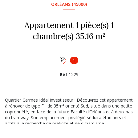
ORLÉANS (45000)
Appartement 1 pièce(s) 1
chambre(s) 35.16 m²
1
Réf
1229
Quartier Carmes Idéal investisseur ! Découvrez cet appartement
à rénover de type F1 de 35m² orienté Sud, situé dans une petite
copropriété, en face de la future Faculté d’Orléans et à deux pas
du tramway. Son emplacement privilégié séduira étudiants et
actifs à la recherche de praticité et de dynamisme.
L’appartement se compose d’une entrée, d’un spacieux séjour
lumineux de 24m², d’une cuisine séparée et d’une salle d’eau