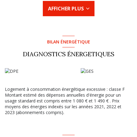
avec WC. Des travaux de rénovation sont à prévoir, offrant un
AFFICHER PLUS
beau potentiel de valorisation. La façade de l’immeuble est
actuellement en cours de ravalement, un atout supplémentaire
pour votre investissement. Ne manquez pas cette opportunité
rare dans un secteur en plein essor !
Prix 92 000 euros honoraires agence inclus charge vendeur.
Les informations sur les risques auxquels ce bien est exposé
BILAN ÉNERGÉTIQUE
sont disponibles sur le site Géorisques : www.
georisques.gouv.fr
DIAGNOSTICS ÉNERGETIQUES
Logement à consommation énergétique excessive : classe F
Montant estimé des dépenses annuelles d'énergie pour un
usage standard est compris entre 1 080 € et 1 490 € . Prix
moyens des énergies indexés sur les années 2021, 2022 et
2023 (abonnements compris).