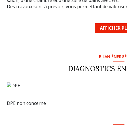
salon, d’une chambre et d’une salle de bains avec WC.
Des travaux sont à prévoir, vous permettant de valoriser
investissement locatif, cet appartement bénéficie d’un
commerces et du centre-ville.
Ne manquez pas cette belle opportunité d’investissement
AFFICHER P
Prix 97 000 euros honoraires agence inclus charges ven
Les informations sur les risques auxquels ce bien est exp
www. georisques.gouv.fr
BILAN ÉNERG
DIAGNOSTICS É
DPE non concerné