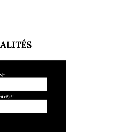
ALITÉS
s)*
t (%) *