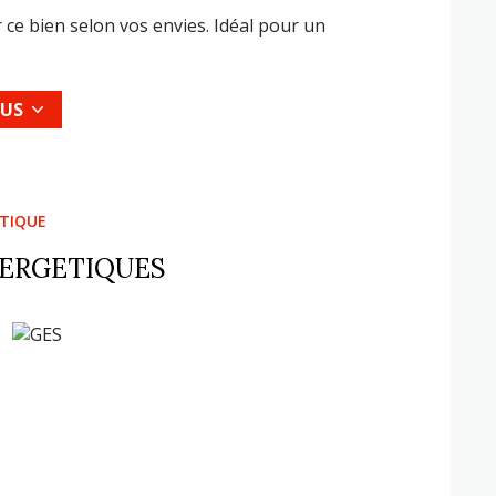
 ce bien selon vos envies. Idéal pour un
 emplacement recherché, proche du tramway, des
 à Orléans !
LUS
deur.
osé sont disponibles sur le site Géorisques :
ÉTIQUE
NERGETIQUES