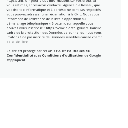
https://cnil.fr/fr
pour plus d’informations sur vos droits. Si
vous estimez, après avoir contacté l'Agence / le Réseau, que
vos droits « Informatique et Libertés » ne sont pas respectés,
vous pouvez adresser une réclamation à la CNIL. Nous vous
informons de l’existence de la liste d'opposition au
démarchage téléphonique « Bloctel », sur laquelle vous
pouvez vous inscrire ici :
https://www.bloctel.gouv.fr
. Dans le
cadre de la protection des Données personnelles, nous vous
invitons à ne pas inscrire de Données sensibles dans le champ
de saisie libre.
Ce site est protégé par reCAPTCHA, les
Politiques de
Confidentialité
et es
Conditions d'utilisation
de Google
s'appliquent.