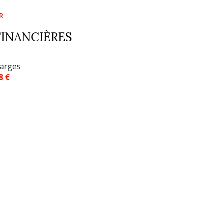
R
FINANCIÈRES
arges
8 €