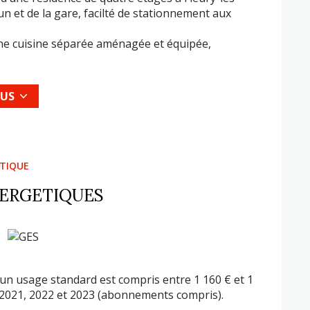
 et de la gare, facilté de stationnement aux
'une cuisine séparée aménagée et équipée,
de quatres chambres dont une avec point d'eau,
une chaleur douce et homogène.
LUS
 ou pour un investissement locatif.
eur. Les informations sur les risques auxquels
es : www. georisques.gouv.fr
ÉTIQUE
NERGETIQUES
n usage standard est compris entre 1 160 € et 1
 2021, 2022 et 2023 (abonnements compris).