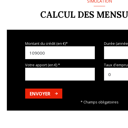
SIMULATION
CALCUL DES MENSU
Montant du crédit (en €)*
Durée (année
Votre apport (en €) *
Taux d'emprun
ENVOYER
* Champs obligatoires