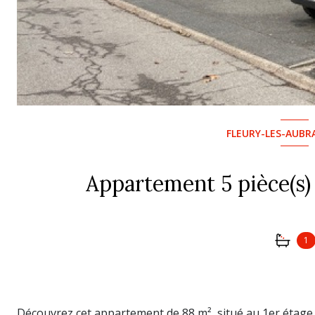
FLEURY-LES-AUBRA
1
Découvrez cet appartement de 88 m², situé au 1er étage 