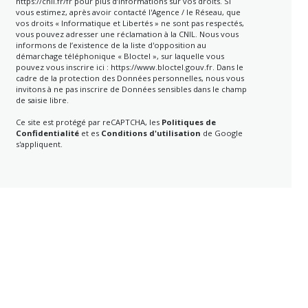
https://cnil.fr/fr
pour plus d’informations sur vos droits. Si
vous estimez, après avoir contacté l'Agence / le Réseau, que
vos droits « Informatique et Libertés » ne sont pas respectés,
vous pouvez adresser une réclamation à la CNIL. Nous vous
informons de l’existence de la liste d'opposition au
démarchage téléphonique « Bloctel », sur laquelle vous
pouvez vous inscrire ici :
https://www.bloctel.gouv.fr
. Dans le
cadre de la protection des Données personnelles, nous vous
invitons à ne pas inscrire de Données sensibles dans le champ
de saisie libre.
Ce site est protégé par reCAPTCHA, les
Politiques de
Confidentialité
et es
Conditions d'utilisation
de Google
s'appliquent.