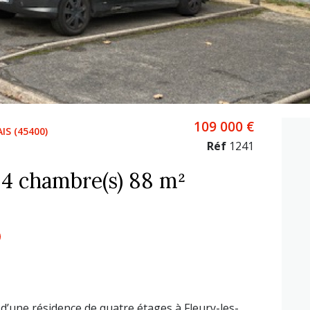
109 000 €
IS (45400)
Réf
1241
Appartement 5 pièce(s) 4 chambre(s) 88 m²
d’une résidence de quatre étages à Fleury-les-