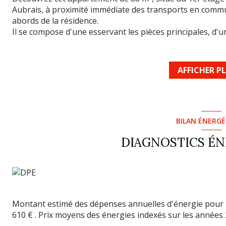
Aubrais, à proximité immédiate des transports en commun
abords de la résidence.
Il se compose d'une esservant les pièces principales, d
avec arrière-cuisine et débarras, d'un salon lumineux, 
d'une salle de bains avec baignoire, d'un wc séparé,
Confort supplémentaire : chauffage au sol, idéal pour 
AFFICHER P
Cet appartement fonctionnel est parfait pour une famille
Prix 109 000 euros honoraires agence inclus charge vend
ce bien est exposé sont disponibles sur le site Géorisqu
BILAN ÉNERG
DIAGNOSTICS É
Montant estimé des dépenses annuelles d'énergie pour u
610 € . Prix moyens des énergies indexés sur les années