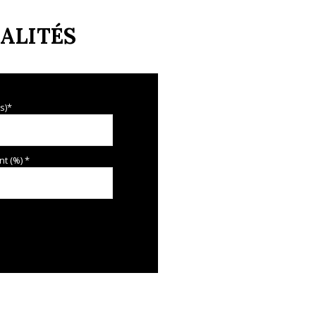
ALITÉS
s)*
t (%) *