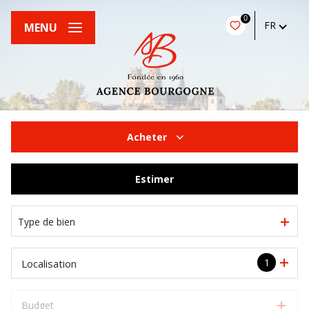
0
FR
MENU
Acheter
De l'ancien
Estimer
Type de bien
1
Localisation
Budget