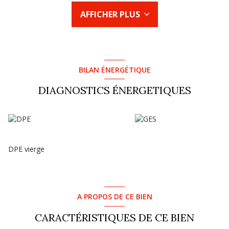
dont une avec salle d'eau privative et d'un WC. Vous
AFFICHER PLUS
bénéficierez également d'un grenier aménageable.
Copropriété en cours de création, pas de charges pour le
moment.
La commune d'ARTENAY est une ville à proximité d'Orléans (20
KM) accès par sortie Autoroute A10 et A19 disposant des
écoles maternelle, primaire et collège, de commerces de
BILAN ÉNERGÉTIQUE
proximité et d'un supermarché.
DIAGNOSTICS ÉNERGETIQUES
DPE vierge
A PROPOS DE CE BIEN
CARACTÉRISTIQUES DE CE BIEN