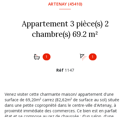
ARTENAY (45410)
Appartement 3 pièce(s) 2
chambre(s) 69.2 m²
1
1
Réf
1147
Venez visiter cette charmante maison/ appartement d'une
surface de 69,20m² carrez (82,62m² de surface au sol) située
dans une petite copropriété dans le centre-ville d'Artenay, à
proximité immédiate des commerces. Ce bien est en parfait
état et se compose au rez de chaussée : d'un salon, d'une
cuisine ouverte donnant sur une terrasse extérieure, d'une salle
de bains avec baignoire, d'un WC, à l'étage, deux chambres